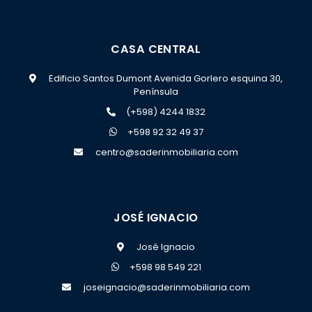
CASA CENTRAL
Edificio Santos Dumont Avenida Gorlero esquina 30,
Península
(+598) 4244 1832
+598 92 32 49 37
centro@saderinmobiliaria.com
JOSÉ IGNACIO
José Ignacio
+598 98 549 221
joseignacio@saderinmobiliaria.com