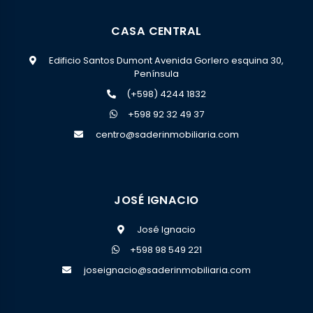
CASA CENTRAL
Edificio Santos Dumont Avenida Gorlero esquina 30,
Península
(+598) 4244 1832
+598 92 32 49 37
centro@saderinmobiliaria.com
JOSÉ IGNACIO
José Ignacio
+598 98 549 221
joseignacio@saderinmobiliaria.com