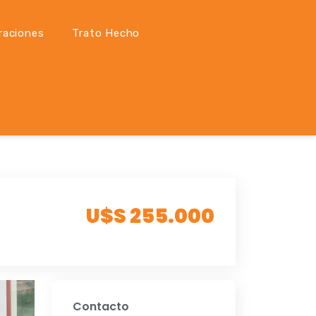
raciones
Trato Hecho
U$S 255.000
Contacto