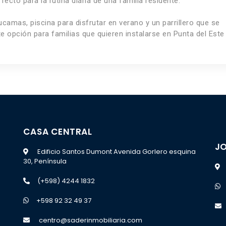
cto para la rutina diaria de una familia residente.
camas, piscina para disfrutar en verano y un parrillero que se
e opción para familias que quieren instalarse en Punta del Este
CASA CENTRAL
JO
Edificio Santos Dumont Avenida Gorlero esquina
30, Península
(+598) 4244 1832
+598 92 32 49 37
centro@saderinmobiliaria.com